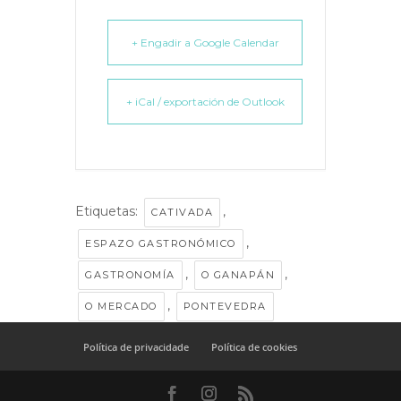
+ Engadir a Google Calendar
+ iCal / exportación de Outlook
Etiquetas:
,
CATIVADA
,
ESPAZO GASTRONÓMICO
,
,
GASTRONOMÍA
O GANAPÁN
,
O MERCADO
PONTEVEDRA
Política de privacidade
Política de cookies