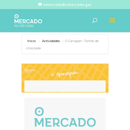
omercado@omercado.gal
Inicio
Actividades
O Ganapán: Tortilla de
chocolate