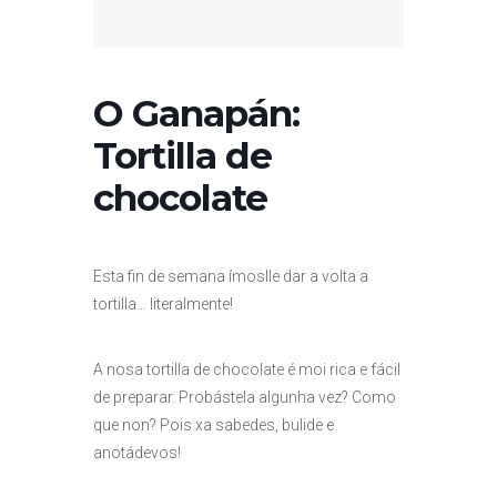
O Ganapán:
Tortilla de
chocolate
Esta fin de semana ímoslle dar a volta a
tortilla… literalmente!
A nosa tortilla de chocolate é moi rica e fácil
de preparar. Probástela algunha vez? Como
que non? Pois xa sabedes, bulide e
anotádevos!